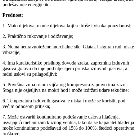
podešavanje energije itd.
Prednost:
1. Malo dijelova, manje dijelova koji se troše i visoka pouzdanost;
2. Praktično rukovanje i održavanje;
3. Nema neuravnotežene inercijalne sile. Glatak i siguran rad, niske
vibracije;
4. Ima karakteristike prisilnog dovoda zraka, zapremina izduvnih
gasova gotovo da nije pod utjecajem pritiska izduvnih gasova, a
radni uslovi su prilagodljivi;
5. Površina zuba rotora vijčanog kompresora zapravo ima zazor.
Stoga nije osjetljiva na mokri hod i može izdržati udare tekućine;
6. Temperatura izduvnih gasova je niska i može se koristiti pod
većim odnosom pritiska;
7. Može ostvariti kontinuirano podešavanje uslova hlađenja,
usvajajući mehanizam kliznog ventila, tako da se kapacitet hlađenja
može kontinuirano podešavati od 15% do 100%, štedeći operativne
troškove;