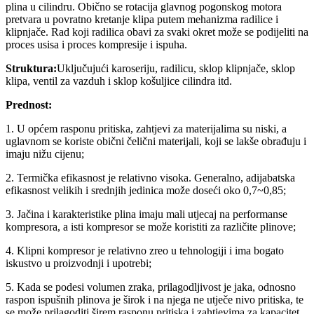
plina u cilindru. Obično se rotacija glavnog pogonskog motora
pretvara u povratno kretanje klipa putem mehanizma radilice i
klipnjače. Rad koji radilica obavi za svaki okret može se podijeliti na
proces usisa i proces kompresije i ispuha.
Struktura:
Uključujući karoseriju, radilicu, sklop klipnjače, sklop
klipa, ventil za vazduh i sklop košuljice cilindra itd.
Prednost:
1. U općem rasponu pritiska, zahtjevi za materijalima su niski, a
uglavnom se koriste obični čelični materijali, koji se lakše obrađuju i
imaju nižu cijenu;
2. Termička efikasnost je relativno visoka. Generalno, adijabatska
efikasnost velikih i srednjih jedinica može doseći oko 0,7~0,85;
3. Jačina i karakteristike plina imaju mali utjecaj na performanse
kompresora, a isti kompresor se može koristiti za različite plinove;
4. Klipni kompresor je relativno zreo u tehnologiji i ima bogato
iskustvo u proizvodnji i upotrebi;
5. Kada se podesi volumen zraka, prilagodljivost je jaka, odnosno
raspon ispušnih plinova je širok i na njega ne utječe nivo pritiska, te
se može prilagoditi širem rasponu pritiska i zahtjevima za kapacitet