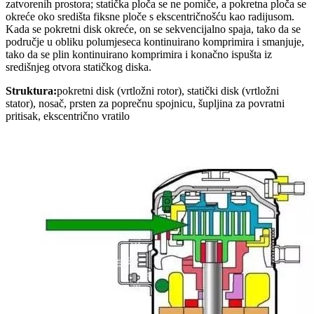
zatvorenih prostora; statička ploča se ne pomiče, a pokretna ploča se
okreće oko središta fiksne ploče s ekscentričnošću kao radijusom.
Kada se pokretni disk okreće, on se sekvencijalno spaja, tako da se
područje u obliku polumjeseca kontinuirano komprimira i smanjuje,
tako da se plin kontinuirano komprimira i konačno ispušta iz
središnjeg otvora statičkog diska.
Struktura:
pokretni disk (vrtložni rotor), statički disk (vrtložni
stator), nosač, prsten za poprečnu spojnicu, šupljina za povratni
pritisak, ekscentrično vratilo