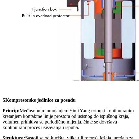
S
Kompresorske jedinice za posadu
Princip:
Međusobnim uranjanjem Yin i Yang rotora i kontinuiranim
kretanjem kontaktne linije prostora od usisnog do ispušnog kraja,
volumen primitiva se periodično mijenja, čime se dovršava
kontinuirani proces usisavanja i ispuha.
Struktura:
Sastoji se od kućišta, vijka (ili rotora), ležaja, uređaja za