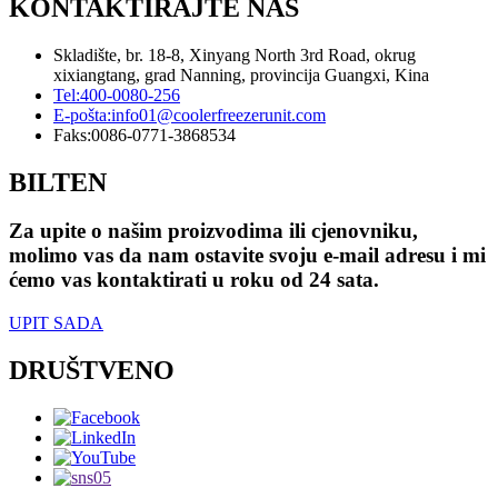
KONTAKTIRAJTE NAS
Skladište, br. 18-8, Xinyang North 3rd Road, okrug
xixiangtang, grad Nanning, provincija Guangxi, Kina
Tel:
400-0080-256
E-pošta:
info01@coolerfreezerunit.com
Faks:
0086-0771-3868534
BILTEN
Za upite o našim proizvodima ili cjenovniku,
molimo vas da nam ostavite svoju e-mail adresu i mi
ćemo vas kontaktirati u roku od 24 sata.
UPIT SADA
DRUŠTVENO