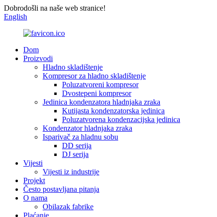
Dobrodošli na naše web stranice!
English
Dom
Proizvodi
Hladno skladištenje
Kompresor za hladno skladištenje
Poluzatvoreni kompresor
Dvostepeni kompresor
Jedinica kondenzatora hladnjaka zraka
Kutijasta kondenzatorska jedinica
Poluzatvorena kondenzacijska jedinica
Kondenzator hladnjaka zraka
Isparivač za hladnu sobu
DD serija
DJ serija
Vijesti
Vijesti iz industrije
Projekt
Često postavljana pitanja
O nama
Obilazak fabrike
Plaćanje