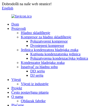
Dobrodošli na naše web stranice!
English
Dom
Proizvodi
Hladno skladištenje
Kompresor za hladno skladištenje
Poluzatvoreni kompresor
Dvostepeni kompresor
Jedinica kondenzatora hladnjaka zraka
Kutijasta kondenzatorska jedinica
Poluzatvorena kondenzacijska jedinica
Kondenzator hladnjaka zraka
Isparivač za hladnu sobu
DD serija
DJ serija
Vijesti
Vijesti iz industrije
Projekt
Često postavljana pitanja
O nama
Obilazak fabrike
Plaćanje