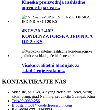
Kineska proizvodnja rashladne
opreme Isparivač...
4NCS-20.2-40P
KONDENZATORSKA JEDINICA
OD 20 KS
Visokokvalitetni hladnjak za
skladištenje zrakom...
KONTAKTIRAJTE NAS
Skladište, br. 18-8, Xinyang North 3rd Road, okrug
xixiangtang, grad Nanning, provincija Guangxi, Kina
Tel:
400-0080-256
E-pošta:
info01@coolerfreezerunit.com
Faks:
0086-0771-3868534