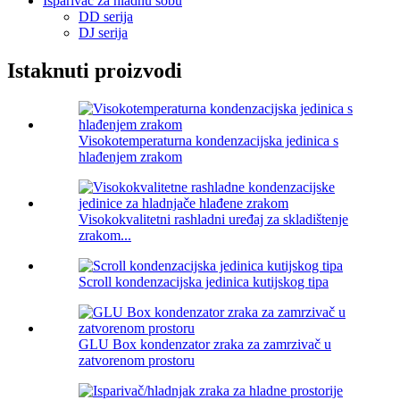
Isparivač za hladnu sobu
DD serija
DJ serija
Istaknuti proizvodi
Visokotemperaturna kondenzacijska jedinica s
hlađenjem zrakom
Visokokvalitetni rashladni uređaj za skladištenje
zrakom...
Scroll kondenzacijska jedinica kutijskog tipa
GLU Box kondenzator zraka za zamrzivač u
zatvorenom prostoru