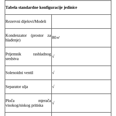
Tabela standardne konfiguracije jedinice
Rezervni dijelovi/Modeli
Kondenzator (prostor za
80㎡
hlađenje)
Prijemnik rashladnog
√
sredstva
Solenoidni ventil
√
Separator ulja
√
Ploča mjerača
√
visokog/niskog pritiska