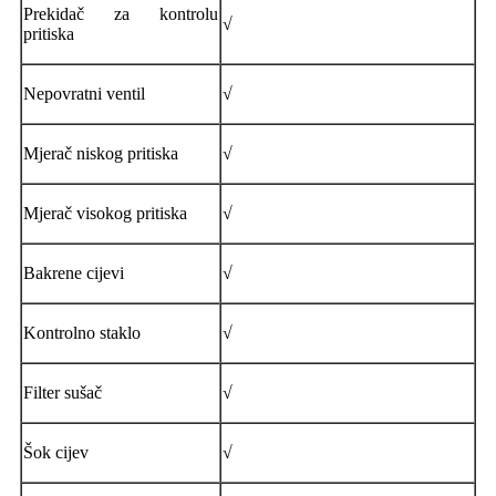
Prekidač za kontrolu
√
pritiska
Nepovratni ventil
√
Mjerač niskog pritiska
√
Mjerač visokog pritiska
√
Bakrene cijevi
√
Kontrolno staklo
√
Filter sušač
√
Šok cijev
√