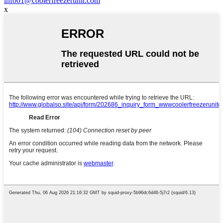
info01@coolerfreezerunit.com
x