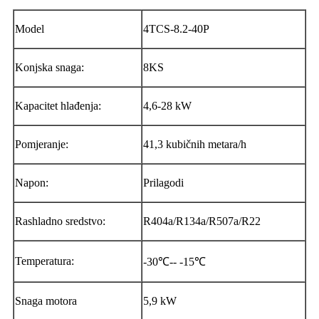
Model
4TCS-8.2-40P
Konjska snaga:
8KS
Kapacitet hlađenja:
4,6-28 kW
Pomjeranje:
41,3 kubičnih metara/h
Napon:
Prilagodi
Rashladno sredstvo:
R404a/R134a/R507a/R22
Temperatura:
-30℃-- -15℃
Snaga motora
5,9 kW