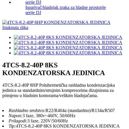
Isparivač/hladnjak zraka za hladne prostorije
serije DJ
4TCS-8.2-40P 8KS
KONDENZATORSKA JEDINICA
4TCS-8.2-40P 8HP Poluhermetička rashladna kondenzacijska
jedinica sa standardnim/strujnim kompresorima dizajnirana za
primjenu u hladnim komorama/velikim hladnjačama.
Rashladno sredstvo:
R22/R404a (standardno)/R134a/R507
Napon:
3 faze, 380v~460V, 50/60Hz
Prilagodi:
3 faze, 220V/50/60Hz
Tip:
4TCS-8.2-40P 8KS KONDENZATORSKA JEDINICA