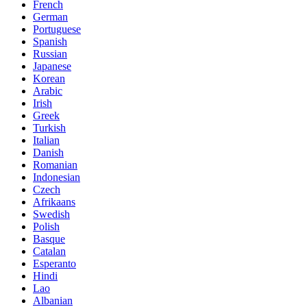
French
German
Portuguese
Spanish
Russian
Japanese
Korean
Arabic
Irish
Greek
Turkish
Italian
Danish
Romanian
Indonesian
Czech
Afrikaans
Swedish
Polish
Basque
Catalan
Esperanto
Hindi
Lao
Albanian