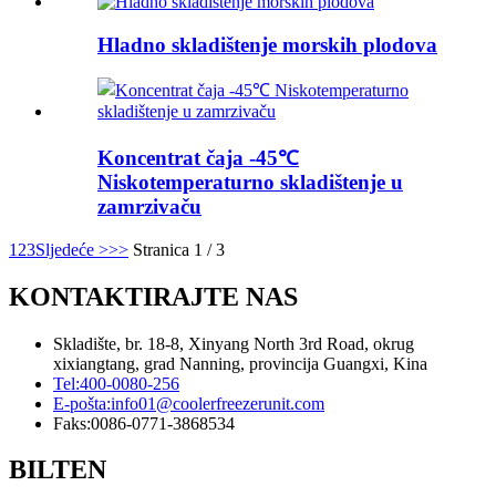
Hladno skladištenje morskih plodova
Koncentrat čaja -45℃
Niskotemperaturno skladištenje u
zamrzivaču
1
2
3
Sljedeće >
>>
Stranica 1 / 3
KONTAKTIRAJTE NAS
Skladište, br. 18-8, Xinyang North 3rd Road, okrug
xixiangtang, grad Nanning, provincija Guangxi, Kina
Tel:
400-0080-256
E-pošta:
info01@coolerfreezerunit.com
Faks:
0086-0771-3868534
BILTEN