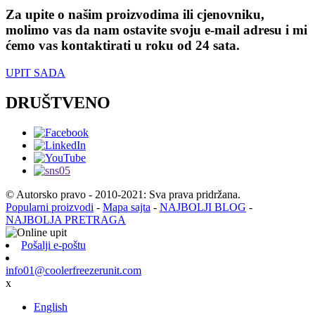
Za upite o našim proizvodima ili cjenovniku,
molimo vas da nam ostavite svoju e-mail adresu i mi
ćemo vas kontaktirati u roku od 24 sata.
UPIT SADA
DRUŠTVENO
© Autorsko pravo - 2010-2021: Sva prava pridržana.
Popularni proizvodi
-
Mapa sajta
-
NAJBOLJI BLOG
-
NAJBOLJA PRETRAGA
Pošalji e-poštu
info01@coolerfreezerunit.com
x
English