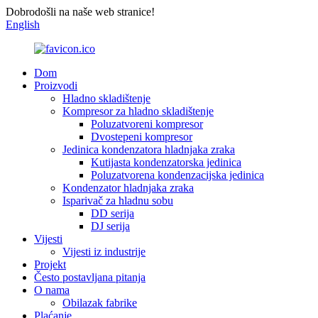
Dobrodošli na naše web stranice!
English
Dom
Proizvodi
Hladno skladištenje
Kompresor za hladno skladištenje
Poluzatvoreni kompresor
Dvostepeni kompresor
Jedinica kondenzatora hladnjaka zraka
Kutijasta kondenzatorska jedinica
Poluzatvorena kondenzacijska jedinica
Kondenzator hladnjaka zraka
Isparivač za hladnu sobu
DD serija
DJ serija
Vijesti
Vijesti iz industrije
Projekt
Često postavljana pitanja
O nama
Obilazak fabrike
Plaćanje