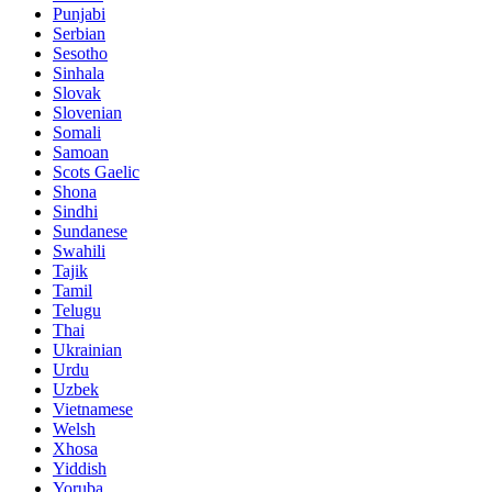
Punjabi
Serbian
Sesotho
Sinhala
Slovak
Slovenian
Somali
Samoan
Scots Gaelic
Shona
Sindhi
Sundanese
Swahili
Tajik
Tamil
Telugu
Thai
Ukrainian
Urdu
Uzbek
Vietnamese
Welsh
Xhosa
Yiddish
Yoruba