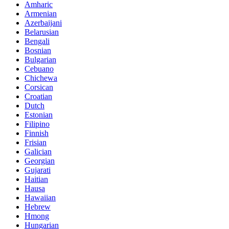
Amharic
Armenian
Azerbaijani
Belarusian
Bengali
Bosnian
Bulgarian
Cebuano
Chichewa
Corsican
Croatian
Dutch
Estonian
Filipino
Finnish
Frisian
Galician
Georgian
Gujarati
Haitian
Hausa
Hawaiian
Hebrew
Hmong
Hungarian